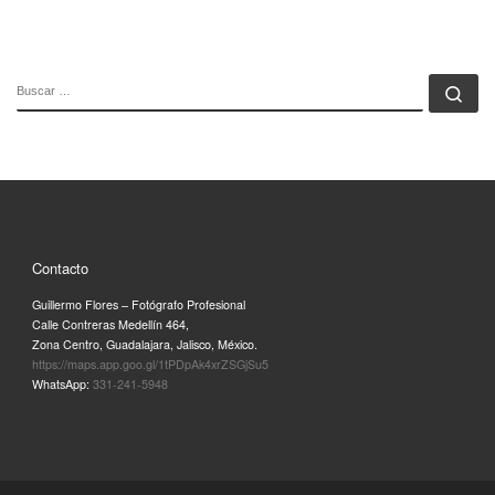
BUSCAR
Bu
Contacto
Guillermo Flores – Fotógrafo Profesional
Calle Contreras Medellín 464,
Zona Centro, Guadalajara, Jalisco, México.
https://maps.app.goo.gl/1tPDpAk4xrZSGjSu5
WhatsApp:
331-241-5948