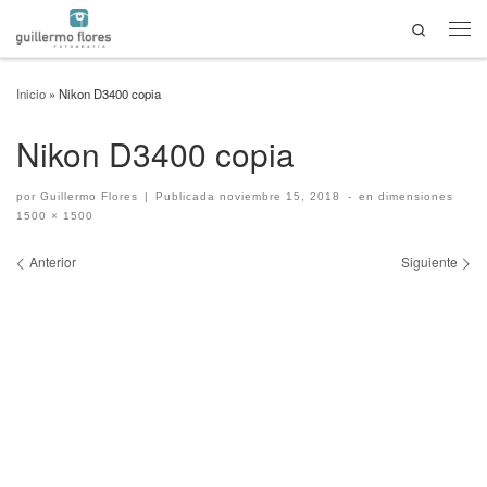
Search
Saltar al contenido
Men
Inicio
»
Nikon D3400 copia
Nikon D3400 copia
por
Guillermo Flores
|
Publicada
noviembre 15, 2018
-
en dimensiones
1500 × 1500
Navegación de imágenes
Anterior
Siguiente