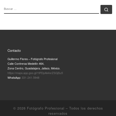
BUSCAR
Bu
Contacto
Guillermo Flores – Fotógrafo Profesional
Calle Contreras Medellín 464,
Zona Centro, Guadalajara, Jalisco, México.
https://maps.app.goo.gl/1tPDpAk4xrZSGjSu5
WhatsApp:
331-241-5948
© 2026
Fotógrafo Profesional
– Todos los derechos
reservados