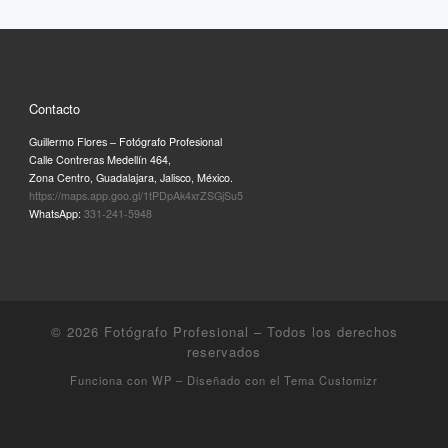
Contacto
Guillermo Flores – Fotógrafo Profesional
Calle Contreras Medellín 464,
Zona Centro, Guadalajara, Jalisco, México.
https://maps.app.goo.gl/1tPDpAk4xrZSGjSu5
WhatsApp:
331-241-5948
© 2026
Fotógrafo Profesional
– Todos los derechos
reservados
Funciona con
WP
– Diseñado con el
Tema Customizr