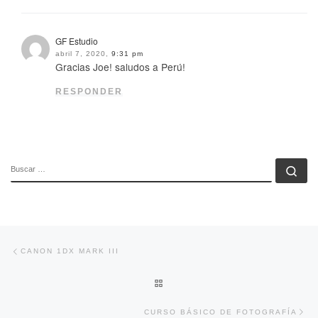
GF Estudio
abril 7, 2020,
9:31 pm
Gracias Joe! saludos a Perú!
RESPONDER
BUSCAR
Bu
Navegación de entradas
Entrada anterior
CANON 1DX MARK III
VOLVER A LA LISTA DE ENTRA
En
CURSO BÁSICO DE FOTOGRAFÍA