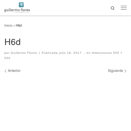
Search
Saltar al contenido
Men
Inicio
»
H6d
H6d
por
Guillermo Flores
|
Publicada
julio 18, 2017
-
en dimensiones
500 ×
500
Navegación de imágenes
Anterior
Siguiente