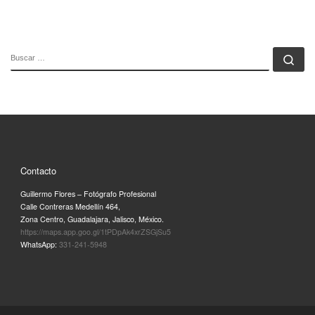
BUSCAR
Bu
Contacto
Guillermo Flores – Fotógrafo Profesional
Calle Contreras Medellín 464,
Zona Centro, Guadalajara, Jalisco, México.
https://maps.app.goo.gl/1tPDpAk4xrZSGjSu5
WhatsApp:
331-241-5948