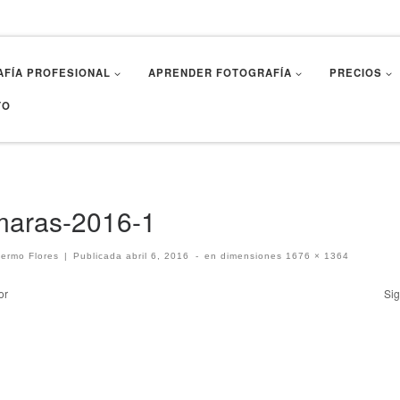
FÍA PROFESIONAL
APRENDER FOTOGRAFÍA
PRECIOS
TO
maras-2016-1
lermo Flores
|
Publicada
abril 6, 2016
-
en dimensiones
1676 × 1364
egación de imágenes
or
Sig