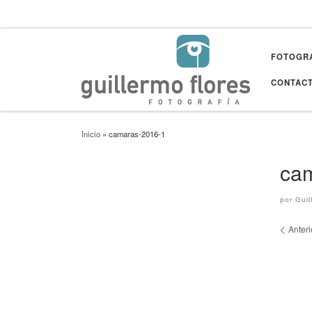
Saltar al contenido
FOTOGRA
CONTAC
Inicio
»
camaras-2016-1
ca
por
Guil
Nav
Anteri