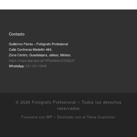
Contacto
Guillermo Flores – Fotógrafo Profesional
Calle Contreras Medellín 464,
Zona Centro, Guadalajara, Jalisco, México.
https://maps.app.goo.gl/1tPDpAk4xrZSGjSu5
WhatsApp:
331-241-5948
© 2026
Fotógrafo Profesional
– Todos los derechos
reservados
Funciona con
WP
– Diseñado con el
Tema Customizr