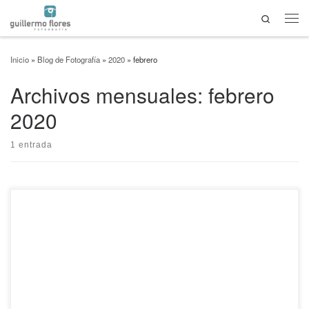
Search
Saltar al contenido
Men
Inicio
»
Blog de Fotografía
»
2020
»
febrero
Archivos mensuales:
febrero
2020
1 entrada
La EOS 1DX Mark III es la cámara más avanzada que actualmente ofrece Canon.
Es un equipo especializado para fotografía deportiva en donde la velocidad de
enfoque, disparo en ráfaga y el desempeño con poca luz es crucial. Ejemplos de
ISO La cámara Canon EOS 1DX Mark III tiene un […]